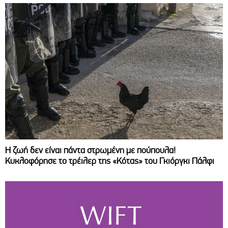
Η ζωή δεν είναι πάντα στρωμένη με πούπουλα!
Κυκλοφόρησε το τρέιλερ της «Κότας» του Γκιόργκι Πάλφι