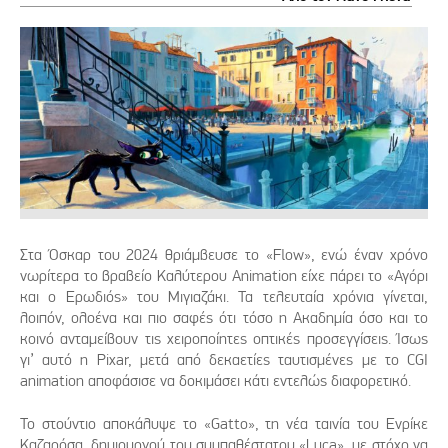
Στα Όσκαρ του 2024 θριάμβευσε το «Flow», ενώ έναν χρόνο
νωρίτερα το βραβείο Καλύτερου Animation είχε πάρει το «Αγόρι
και ο Ερωδιός» του Μιγιαζάκι. Τα τελευταία χρόνια γίνεται,
λοιπόν, ολοένα και πιο σαφές ότι τόσο η Ακαδημία όσο και το
κοινό ανταμείβουν τις χειροποίητες οπτικές προσεγγίσεις. Ίσως
γι’ αυτό η Pixar, μετά από δεκαετίες ταυτισμένες με το CGI
animation αποφάσισε να δοκιμάσει κάτι εντελώς διαφορετικό.
Το στούντιο αποκάλυψε το «Gatto», τη νέα ταινία του Ενρίκε
Καζαρόσα, δημιουργού του συμπαθέστατου «Luca», με στόχο να