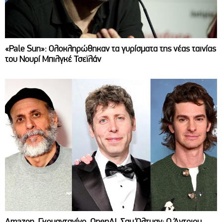
«Pale Sun»: Ολοκληρώθηκαν τα γυρίσματα της νέας ταινίας
του Νουρί Μπιλγκέ Τσεϊλάν
Amazon, Γκουαντανίνο, OpenAI, Σαμ Όλτμαν: Ο Άντριου