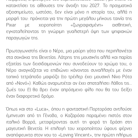
κατακτήσει τις αίθουσες την άνοιξη του 2027. Το πραγματικά
αξιοσημείωτο, ωστόσο, δεν είναι μόνο η ιστορία του, αλλά η
μορφή του: πρόκειται για την πρώτη μεγάλου μήκους ταινία της
Pixar με χειροποίητη «ζωγραφισμένη» αισθητική,
εγκαταλείποντας τη γνώριμη γυαλιστερή όψη των ψηφιακών
παραγωγών της.
Πρωταγωνιστής είναι ο Νέρο, μια μαύρη γάτα που περιπλανιέται
στα σοκάκια της Βενετίας. Λάτρης της μουσικής αλλά και παρίας
εξαιτίας των δεισιδαιμονιών που συνοδεύουν το χρώμα του, ο
Νέρο αναγκάζεται να επιβιώνει κάνοντας συναλλαγές με έναν
τοπικό τετράποδο μαφιόζο (το τρέιλερ έχει μουσική Νϊνο Ρότα
από «Νονό»). Καθώς αναρωτιέται αν έχει σπαταλήσει λάθος τις...
ζωές του (!) θα βρει έναν απρόσμενο φίλο που θα του δείξει
έναν διαφορετικό δρόμο.
Όπως και στο «Luca», όπου η φανταστική Πορτορόσα αντλούσε
έμπνευση από τη Γένοβα, ο Καζαρόσα παραμένει πιστός στον
ιταλικό Βορρά, μεταφέροντας αυτή τη φορά τη δράση στη
μαγευτική Βενετία. Η επιλογή του χειροποίητου ύφους φέρνει
αναπόφευκτα στον νου το «Loving Vincent», την πρώτη πλήρως