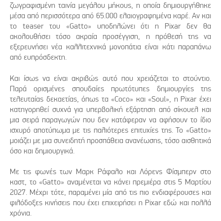
ζωγραφισμένη ταινία μεγάλου μήκους, η οποία δημιουργήθηκε
μέσα από περισσότερα από 65.000 ελαιογραφημένα καρέ. Αν και
το teaser του «Gatto» υποδηλώνει ότι η Pixar δεν θα
ακολουθήσει τόσο ακραία προσέγγιση, η πρόθεσή της να
εξερευνήσει νέα καλλιτεχνικά μονοπάτια είναι κάτι παραπάνω
από ευπρόσδεκτη.
Και ίσως να είναι ακριβώς αυτό που χρειάζεται το στούντιο.
Παρά ορισμένες σπουδαίες πρωτότυπες δημιουργίες της
τελευταίας δεκαετίας, όπως τα «Coco» και «Soul», η Pixar έχει
κατηγορηθεί συχνά για υπερβολική εξάρτηση από σίκουελ και
μια σειρά παραγωγών που δεν κατάφεραν να αφήσουν το ίδιο
ισχυρό αποτύπωμα με τις παλιότερες επιτυχίες της. Το «Gatto»
μοιάζει με μια συνειδητή προσπάθεια ανανέωσης, τόσο αισθητικά
όσο και δημιουργικά.
Με τις φωνές των Μαρκ Ράφαλο και Λόρενς Φίσμπερν στο
καστ, το «Gatto» αναμένεται να κάνει πρεμιέρα στις 5 Μαρτίου
2027. Μέχρι τότε, παραμένει μία από τις πιο ενδιαφέρουσες και
φιλόδοξες κινήσεις που έχει επιχειρήσει η Pixar εδώ και πολλά
χρόνια.