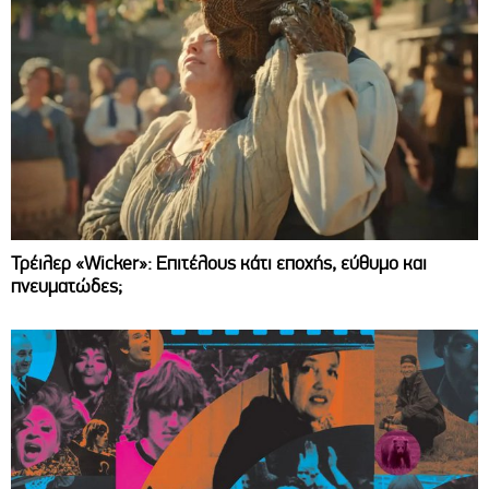
Τρέιλερ «Wicker»: Επιτέλους κάτι εποχής, εύθυμο και
πνευματώδες;