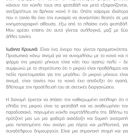
κάνουν τον κύκλο τους στα φεστιβάλ και μετά εξαφανίζονται,
ανεξαρτήτως αν βρήκαν κοινό ή όχι. Οπότε χαίρομαι ιδιαίτερα
που η ταινία θα έχει την ευκαιρία να συναντήσει θεατές σε μια
κινηματογραφική αίθουσα, έξω από το πλαίσιο ενός φεστιβάλ.
Μου αρέσει επίσης ότι αυτό γίνεται συλλογικά, μαζί με δύο
άλλες ταινίες.
Ιωάννα Κρυωνά:
Είναι ένα όνειρο που γίνεται πραγματικότητα.
Προσωπικά κάνω σινεμά για να συνομιλήσω με το κοινό και η
φόρμα της μικρού μήκους είναι κάτι που αγαπώ πολύ – δε
συμφωνώ με το στερεότυπο ότι η μικρού είναι προθάλαμος και
πεδίο προετοιμασίας για την μεγάλου. Οι μικρού μήκους είναι
σινεμά, είναι ταινίες που το κοινό έχει αποδείξει ότι αγαπά,
βλέπουμε την προσέλευσή του σε σχετικές διοργανώσεις.
Η διανομή έρχεται να σπάσει την καθιερωμένη αντίληψη ότι η
ελπίδα της μικρού είναι τα φεστιβάλ και να αναθεωρήσει τον
παραδοσιακό, παγιωμένο κύκλο εκμετάλλευσής της. Βλέπω το
πρότζεκτ μας ως μια φοβερά αισιόδοξη και δομική ανατροπή
μιας πεπατημένης που ανοίγει μια πόρτα και μελλοντικά, για
συναδέλφους δημιουργούς. Είναι μια σημαντική στιγμή και για