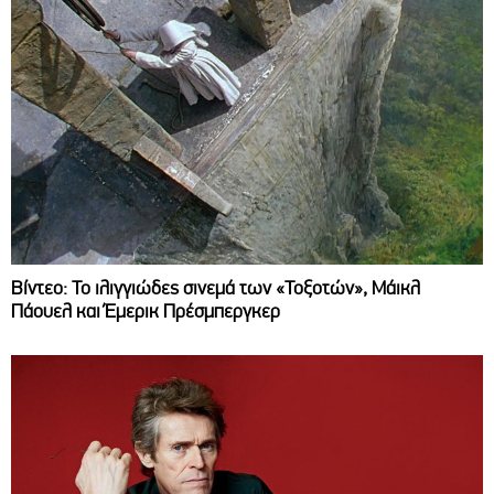
Βίντεο: Το ιλιγγιώδες σινεμά των «Τοξοτών», Μάικλ
Πάουελ και Έμερικ Πρέσμπεργκερ