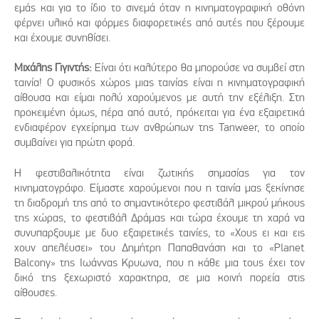
εμάς και για το ίδιο το σινεμά όταν η κινηματογραφική οθόνη
φέρνει υλικό και φόρμες διαφορετικές από αυτές που ξέρουμε
και έχουμε συνηθίσει.
Μιχάλης Γιγιντής:
Είναι ότι καλύτερο θα μπορούσε να συμβεί στη
ταινία! Ο φυσικός χώρος μιας ταινίας είναι η κινηματογραφική
αίθουσα και είμαι πολύ χαρούμενος με αυτή την εξέλιξη. Στη
προκειμένη όμως, πέρα από αυτό, πρόκειται για ένα εξαιρετικά
ενδιαφέρον εγχείρημα των ανθρώπων της Tanweer, το οποίο
συμβαίνει για πρώτη φορά.
Η φεστιβαλικότητα είναι ζωτικής σημασίας για τον
κινηματογράφο. Είμαστε χαρούμενοι που η ταινία μας ξεκίνησε
τη διαδρομή της από το σημαντικότερο φεστιβάλ μικρού μήκους
της χώρας, το φεστιβάλ Δράμας και τώρα έχουμε τη χαρά να
συνυπαρξουμε με δυο εξαιρετικές ταινίες, το «Χους ει και εις
χουν απελέυσει» του Δημήτρη Παπαθανάση και το «Planet
Balcony» της Ιωάννας Κρυωνα, που η κάθε μια τους έχει τον
δικό της ξεχωριστό χαρακτηρα, σε μια κοινή πορεία στις
αίθουσες.