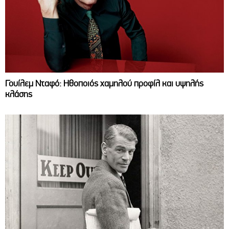
Γουίλεμ Νταφό: Ηθοποιός χαμηλού προφίλ και υψηλής
κλάσης