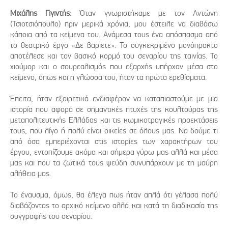
Μιχάλης Γιγιντής:
Όταν γνωριστήκαμε με τον Αντώνη
(Τσιοτσιόπουλο) πριν μερικά χρόνια, μου έστειλε να διαβάσω
κάποια από τα κείμενα του. Ανάμεσα τους ένα απόσπασμα από
το θεατρικό έργο «Δε βαριετε». Το συγκεκριμένο μονόπρακτο
αποτέλεσε και τον βασικό κορμό του σεναρίου της ταινίας. Το
χιούμορ και ο σουρεαλισμός που εξαρχής υπήρχαν μέσα στο
κείμενο, όπως και η γλώσσα του, ήταν τα πρώτα ερεθίσματα.
Έπειτα, ήταν εξαιρετικά ενδιαφέρον να καταπιαστούμε με μια
ιστορία που αφορά σε σημαντικές πτυχές της κουλτούρας της
μεταπολιτευτικής Ελλάδας και τις κωμικοτραγικές προεκτάσεις
τους, που λίγο ή πολύ είναι οικείες σε όλους μας. Να δούμε τι
από όσα εμπεριέχονται στις ιστορίες των χαρακτήρων του
έργου, εντοπίζουμε ακόμα και σήμερα γύρω μας αλλά και μέσα
μας και που τα ζωτικά τους ψεύδη συνυπάρχουν με τη μαύρη
αλήθεια μας.
Το έναυσμα, όμως, θα έλεγα πως ήταν απλά ότι γέλασα πολύ
διαβάζοντας το αρχικό κείμενο αλλά και κατά τη διαδικασία της
συγγραφής του σεναρίου.