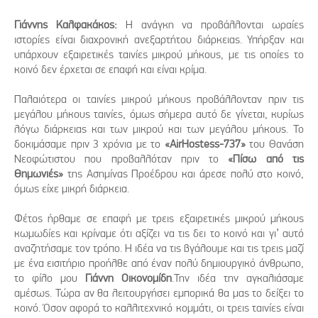
Γιάννης Καλφακάκος:
Η ανάγκη να προβάλλονται ωραίες
ιστορίες είναι διαχρονική ανεξαρτήτου διάρκειας. Υπήρξαν και
υπάρχουν εξαιρετικές ταινίες μικρού μήκους, με τις οποίες το
κοινό δεν έρχεται σε επαφή και είναι κρίμα.
Παλαιότερα οι ταινίες μικρού μήκους προβάλλονταν πριν τις
μεγάλου μήκους ταινίες, όμως σήμερα αυτό δε γίνεται, κυρίως
λόγω διάρκειας και των μικρού και των μεγάλου μήκους. Το
δοκιμάσαμε πριν 3 χρόνια με το
«AirHostess-737»
του Θανάση
Νεοφώτιστου που προβαλλόταν πριν το
«Πίσω από τις
Θημωνιές»
της Ασημίνας Προέδρου και άρεσε πολύ στο κοινό,
όμως είχε μικρή διάρκεια.
Φέτος ήρθαμε σε επαφή με τρεις εξαιρετικές μικρού μήκους
κωμωδίες και κρίναμε ότι αξίζει να τις δει το κοινό και γι’ αυτό
αναζητήσαμε τον τρόπο. Η ιδέα να τις βγάλουμε και τις τρεις μαζί
με ένα εισιτήριο προήλθε από έναν πολύ δημιουργικό άνθρωπο,
το φίλο μου
Γιάννη Οικονομίδη
.Την ιδέα την αγκαλιάσαμε
αμέσως. Τώρα αν θα λειτουργήσει εμπορικά θα μας το δείξει το
κοινό. Όσον αφορά το καλλιτεχνικό κομμάτι, οι τρεις ταινίες είναι