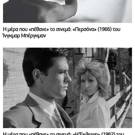
Η μέρα που «πέθανε» το σινεμά: «Περσόνα» (1966) του
Ίνγκμαρ Μπέργκμαν
Η μέρα που «πέθανε» το σινεμά: «Η Έκλειψη» (1962) του