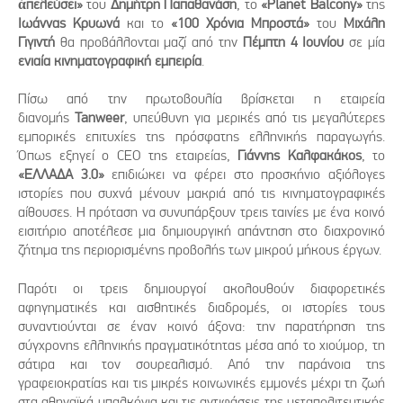
ἀπελεύσει»
του
Δημήτρη Παπαθανάση
, το
«Planet Balcony»
της
Ιωάννας Κρυωνά
και το
«100 Χρόνια Μπροστά»
του
Μιχάλη
Γιγιντή
θα προβάλλονται μαζί από την
Πέμπτη 4 Ιουνίου
σε μία
ενιαία κινηματογραφική εμπειρία
.
Πίσω από την πρωτοβουλία βρίσκεται η εταιρεία
διανομής
Tanweer
, υπεύθυνη για μερικές από τις μεγαλύτερες
εμπορικές επιτυχίες της πρόσφατης ελληνικής παραγωγής.
Όπως εξηγεί ο CEO της εταιρείας,
Γιάννης Καλφακάκος
, το
«ΕΛΛΑΔΑ 3.0»
επιδιώκει να φέρει στο προσκήνιο αξιόλογες
ιστορίες που συχνά μένουν μακριά από τις κινηματογραφικές
αίθουσες. Η πρόταση να συνυπάρξουν τρεις ταινίες με ένα κοινό
εισιτήριο αποτέλεσε μια δημιουργική απάντηση στο διαχρονικό
ζήτημα της περιορισμένης προβολής των μικρού μήκους έργων.
Παρότι οι τρεις δημιουργοί ακολουθούν διαφορετικές
αφηγηματικές και αισθητικές διαδρομές, οι ιστορίες τους
συναντιούνται σε έναν κοινό άξονα: την παρατήρηση της
σύγχρονης ελληνικής πραγματικότητας μέσα από το χιούμορ, τη
σάτιρα και τον σουρεαλισμό. Από την παράνοια της
γραφειοκρατίας και τις μικρές κοινωνικές εμμονές μέχρι τη ζωή
στα αθηναϊκά μπαλκόνια και τις αντιφάσεις της μεταπολιτευτικής