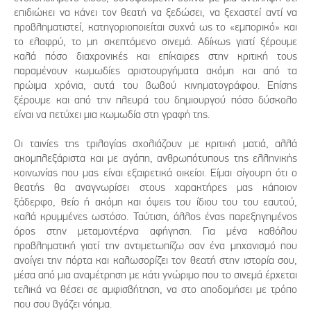
επιδιώκει να κάνει τον θεατή να ξεδώσει, να ξεχαστεί αντί να
προβληματιστεί, κατηγοριοποιείται συχνά ως το «εμπορικό» και
το ελαφρύ, το μη σκεπτόμενο σινεμά. Αδίκως γιατί ξέρουμε
καλά πόσο διαχρονικές και επίκαιρες στην κριτική τους
παραμένουν κωμωδίες αριστουργήματα ακόμη και από τα
πρώιμα χρόνια, αυτά του βωβού κινηματογράφου. Επίσης
ξέρουμε και από την πλευρά του δημιουργού πόσο δύσκολο
είναι να πετύχει μια κωμωδία στη γραφή της.
Οι ταινίες της τριλογίας σχολιάζουν με κριτική ματιά, αλλά
ακομπλεξάριστα και με αγάπη, ανθρωπότυπους της ελληνικής
κοινωνίας που μας είναι εξαιρετικά οικείοι. Είμαι σίγουρη ότι ο
θεατής θα αναγνωρίσει στους χαρακτήρες μας κάποιον
ξάδερφο, θείο ή ακόμη και όψεις του ίδιου του του εαυτού,
καλά κρυμμένες ωστόσο. Ταύτιση, άλλος ένας παρεξηγημένος
όρος στην μεταμοντέρνα αφήγηση. Για μένα καθόλου
προβληματική γιατί την αντιμετωπίζω σαν ένα μηχανισμό που
ανοίγει την πόρτα και καλωσορίζει τον θεατή στην ιστορία σου,
μέσα από μια αναμέτρηση με κάτι γνώριμο που το σινεμά έρχεται
τελικά να θέσει σε αμφισβήτηση, να στο αποδομήσει με τρόπο
που σου βγάζει νόημα.