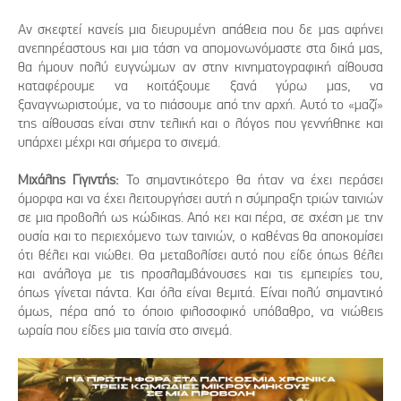
Αν σκεφτεί κανείς μια διευρυμένη απάθεια που δε μας αφήνει
ανεπηρέαστους και μια τάση να απομονωνόμαστε στα δικά μας,
θα ήμουν πολύ ευγνώμων αν στην κινηματογραφική αίθουσα
καταφέρουμε να κοιτάξουμε ξανά γύρω μας, να
ξαναγνωριστούμε, να το πιάσουμε από την αρχή. Αυτό το «μαζί»
της αίθουσας είναι στην τελική και ο λόγος που γεννήθηκε και
υπάρχει μέχρι και σήμερα το σινεμά.
Μιχάλης Γιγιντής:
Το σημαντικότερο θα ήταν να έχει περάσει
όμορφα και να έχει λειτουργήσει αυτή η σύμπραξη τριών ταινιών
σε μια προβολή ως κώδικας. Από κει και πέρα, σε σχέση με την
ουσία και το περιεχόμενο των ταινιών, ο καθένας θα αποκομίσει
ότι θέλει και νιώθει. Θα μεταβολίσει αυτό που είδε όπως θέλει
και ανάλογα με τις προσλαμβάνουσες και τις εμπειρίες του,
όπως γίνεται πάντα. Και όλα είναι θεμιτά. Είναι πολύ σημαντικό
όμως, πέρα από το όποιο φιλοσοφικό υπόβαθρο, να νιώθεις
ωραία που είδες μια ταινία στο σινεμά.