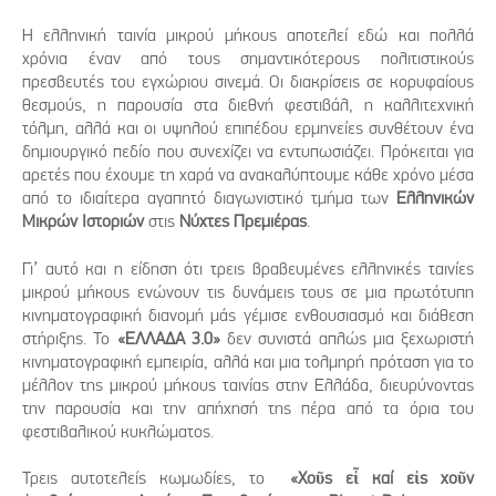
Η ελληνική ταινία μικρού μήκους αποτελεί εδώ και πολλά
χρόνια έναν από τους σημαντικότερους πολιτιστικούς
πρεσβευτές του εγχώριου σινεμά. Οι διακρίσεις σε κορυφαίους
θεσμούς, η παρουσία στα διεθνή φεστιβάλ, η καλλιτεχνική
τόλμη, αλλά και οι υψηλού επιπέδου ερμηνείες συνθέτουν ένα
δημιουργικό πεδίο που συνεχίζει να εντυπωσιάζει. Πρόκειται για
αρετές που έχουμε τη χαρά να ανακαλύπτουμε κάθε χρόνο μέσα
από το ιδιαίτερα αγαπητό διαγωνιστικό τμήμα των
Ελληνικών
Μικρών Ιστοριών
στις
Νύχτες Πρεμιέρας
.
Γι’ αυτό και η είδηση ότι τρεις βραβευμένες ελληνικές ταινίες
μικρού μήκους ενώνουν τις δυνάμεις τους σε μια πρωτότυπη
κινηματογραφική διανομή μάς γέμισε ενθουσιασμό και διάθεση
στήριξης. Το
«ΕΛΛΑΔΑ 3.0»
δεν συνιστά απλώς μια ξεχωριστή
κινηματογραφική εμπειρία, αλλά και μια τολμηρή πρόταση για το
μέλλον της μικρού μήκους ταινίας στην Ελλάδα, διευρύνοντας
την παρουσία και την απήχησή της πέρα από τα όρια του
φεστιβαλικού κυκλώματος.
Τρεις αυτοτελείς κωμωδίες, το
«Χοῦς εἶ καί εἰς χοῦν