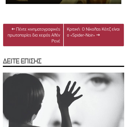
←
Πέντε κινηματογραφικές
Κριτική: Ο Νίκολας Κέιτζ είναι
πρωτοπορίες δια χειρός Αλέν
ο «Spider-Noir»
→
Ρενέ
ΔΕΙΤΕ ΕΠΙΣΗΣ