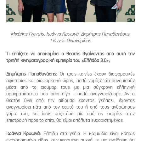
Μιχάλης Γιγιντής, Ιωάννα Κρυωνά, Δημήτρης Παπαθανάσης,
Γιάννης Οικονομίδης
Τι ελπίζετε να αποκομίσει ο θεατής βγαίνοντας από αυτή την
τριπλή κινηματογραφική εμπειρία του «Ελλάδα 3.0»;
Δημήτρης Παπαθανάσης:
Οι τρεις ταινίες έχουν διαφορετικές
αφετηρίες και διαφορετικό ύφος, αλλά νομίζω ότι συνομιλούν
μέσα από το χιούμορ τους με μια σύγχρονη ελληνική
πραγματικότητα που όλοι λίγο - πολύ αναγνωρίζουμε. Αν ο
θεατής βγει από την αίθουσα έχοντας γελάσει, έχοντας
αναγνωρίσει κάτι από τον εαυτό του ή από τους ανθρώπους
γύρω του, και ίσως συζητήσει μία από τις ιστορίες στην
επιστροφή προς το σπίτι, θα είμαι απόλυτα ευχαριστημένος.
Ιωάννα Κρυωνά:
Ελπίζω στο γέλιο. Η κωμωδία είναι κάπως
ενοχοποιημένο είδος, συνυφασμένη συχνά με μια αντίληψη ότι