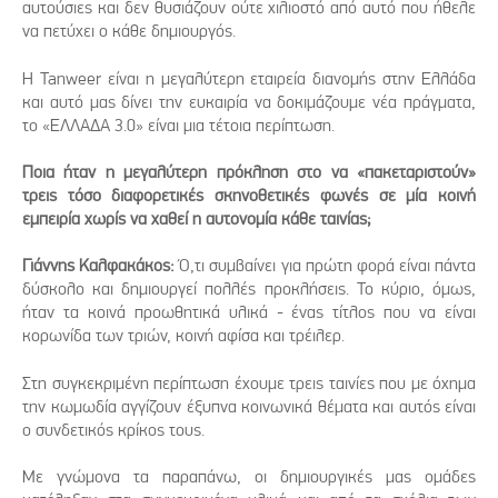
αυτούσιες και δεν θυσιάζουν ούτε χιλιοστό από αυτό που ήθελε
να πετύχει ο κάθε δημιουργός.
Η Tanweer είναι η μεγαλύτερη εταιρεία διανομής στην Ελλάδα
και αυτό μας δίνει την ευκαιρία να δοκιμάζουμε νέα πράγματα,
το «ΕΛΛΑΔΑ 3.0» είναι μια τέτοια περίπτωση.
Ποια ήταν η μεγαλύτερη πρόκληση στο να «πακεταριστούν»
τρεις τόσο διαφορετικές σκηνοθετικές φωνές σε μία κοινή
εμπειρία χωρίς να χαθεί η αυτονομία κάθε ταινίας;
Γιάννης Καλφακάκος:
Ό,τι συμβαίνει για πρώτη φορά είναι πάντα
δύσκολο και δημιουργεί πολλές προκλήσεις. Το κύριο, όμως,
ήταν τα κοινά προωθητικά υλικά - ένας τίτλος που να είναι
κορωνίδα των τριών, κοινή αφίσα και τρέιλερ.
Στη συγκεκριμένη περίπτωση έχουμε τρεις ταινίες που με όχημα
την κωμωδία αγγίζουν έξυπνα κοινωνικά θέματα και αυτός είναι
ο συνδετικός κρίκος τους.
Με γνώμονα τα παραπάνω, οι δημιουργικές μας ομάδες