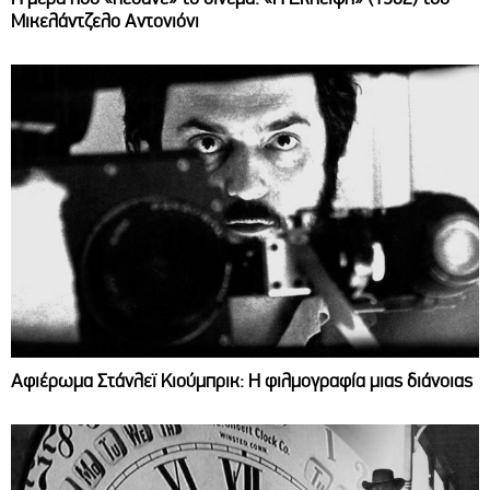
Μικελάντζελο Αντονιόνι
Αφιέρωμα Στάνλεϊ Κιούμπρικ: Η φιλμογραφία μιας διάνοιας