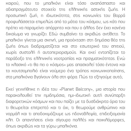
καιρού, που το μπαλκόνι είναι τόσο αναπόσπαστο και
αδιαπραγμάτευτο στοιχείο της ελληνικής αστικής ζωής. Η
προσωπική ζωή, η ιδιωτικότητα, στις κοινωνίες του Βορρά
προφυλάσσεται επιμελώς από τα μάτια του κόσμου, ως κάτι που
πρέπει να παραμείνει απόρρητο και που ο άλλος δεν έχει κανένα
δικαίωμα να γνωρίζει. Εδώ συμβαίνει το ακριβώς αντίθετο. Το
μπαλκόνι γίνεται μια σκηνή, μια προέκταση στη δημόσια θέα της
ζωής όπως διαδραματίζεται και στο εσωτερικό του σπιτιού,
χωρίς συστολή ή αυτοπεριορισμούς. Και εκεί εντοπίζεται το
παράδοξο της ελληνικής νοοτροπίας και πραγματικότητας. Ενώ
το κλασικό «τι θα πει ο κόσμος» μας απασχολεί τόσο έντονα και
το κουτσομπολιό είναι νούμερο ένα τρόπος κοινωνικοποίησης,
στα μπαλκόνια βγαίνουν όλα στη φόρα. Πώς το εξηγούμε αυτό;
Εκεί γεννήθηκε η ιδέα του «Planet Balcony», μια ιστορία που
παρακολουθεί την ημιδημόσια, ημι-ιδιωτική αυτή συνύπαρξη
διαφορετικών κόσμων και που παίζει με τα δυσδιάκριτα όρια του
τι θεωρείται επιτρεπτό και τι όχι, τι θεωρούμε ανθρώπινο και
νορμάλ και τι αποδοκιμάζουμε ως ηδονοβλεψία, επιδειξιομανία
κλπ. Οι απαντήσεις είναι σίγουρα πολλές και ποικιλόμορφες,
όπως ακριβώς και τα γύρω μπαλκόνια.