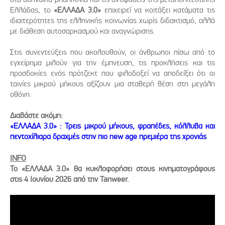
Ελλάδας, το
«ΕΛΛΑΔΑ 3.0»
επιχειρεί να κοιτάξει κατάματα τις
ιδιαιτερότητες της ελληνικής κοινωνίας χωρίς διδακτισμό, αλλά
με διάθεση αυτοσαρκασμού και αναγνώρισης.
Στις συνεντεύξεις που ακολουθούν, οι άνθρωποι πίσω από το
εγχείρημα μιλούν για την έμπνευση, τις προκλήσεις και τις
προσδοκίες ενός πρότζεκτ που φιλοδοξεί να αποδείξει ότι οι
ταινίες μικρού μήκους αξίζουν μια σταθερή θέση στη μεγάλη
οθόνη.
Διαβάστε ακόμη:
«ΕΛΛΑΔΑ 3.0» : Τρεις μικρού μήκους, φραπέδες, κόλλυβα και
πεντοχίλιαρα δραχμές στην πιο new age πρεμιέρα της χρονιάς
INFO
Το «ΕΛΛΑΔΑ 3.0» θα κυκλοφορήσει στους κινηματογράφους
στις 4 Ιουνίου 2026 από την Tanweer.