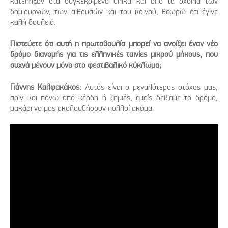
κατέληξαν στα συγκεκριμένα υλικά και από τα σχόλια των
δημιουργών, των αιθουσών και του κοινού, θεωρώ ότι έγινε
καλή δουλειά.
Πιστεύετε ότι αυτή η πρωτοβουλία μπορεί να ανοίξει έναν νέο
δρόμο διανομής για τις ελληνικές ταινίες μικρού μήκους, που
συχνά μένουν μόνο στο φεστιβαλικό κύκλωμα;
Γιάννης Καλφακάκος:
Αυτός είναι ο μεγαλύτερος στόχος μας,
πριν και πάνω από κέρδη ή ζημιές, εμείς δείξαμε το δρόμο,
μακάρι να μας ακολουθήσουν πολλοί ακόμα.