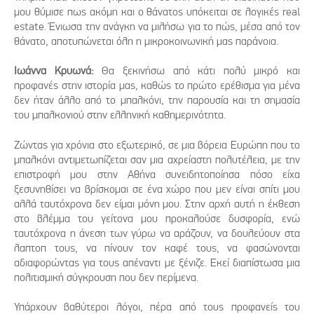
μου θύμισε πως ακόμη και ο θάνατος υπόκειται σε λογικές real
estate. Ένιωσα την ανάγκη να μιλήσω για το πώς, μέσα από τον
θάνατο, αποτυπώνεται όλη η μικροκοινωνική μας παράνοια.
Ιωάννα Κρυωνά:
Θα ξεκινήσω από κάτι πολύ μικρό και
προφανές στην ιστορία μας, καθώς το πρώτο ερέθισμα για μένα
δεν ήταν άλλο από το μπαλκόνι, την παρουσία και τη σημασία
του μπαλκονιού στην ελληνική καθημερινότητα.
Ζώντας για χρόνια στο εξωτερικό, σε μια βόρεια Ευρώπη που το
μπαλκόνι αντιμετωπίζεται σαν μια αχρείαστη πολυτέλεια, με την
επιστροφή μου στην Αθήνα συνειδητοποίησα πόσο είχα
ξεσυνηθίσει να βρίσκομαι σε ένα χώρο που μεν είναι σπίτι μου
αλλά ταυτόχρονα δεν είμαι μόνη μου. Στην αρχή αυτή η έκθεση
στο βλέμμα του γείτονα μου προκαλούσε δυσφορία, ενώ
ταυτόχρονα η άνεση των γύρω να αράζουν, να δουλεύουν στα
λαπτοπ τους, να πίνουν τον καφέ τους, να φασώνονται
αδιαφορώντας για τους απέναντι με ξένιζε. Εκεί διαπίστωσα μια
πολιτισμική σύγκρουση που δεν περίμενα.
Υπάρχουν βαθύτεροι λόγοι, πέρα από τους προφανείς του