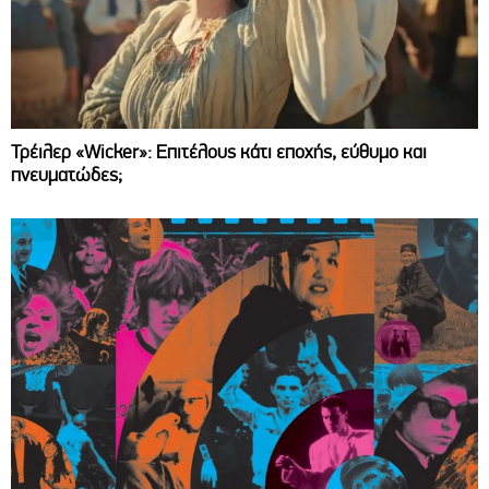
Τρέιλερ «Wicker»: Επιτέλους κάτι εποχής, εύθυμο και
πνευματώδες;