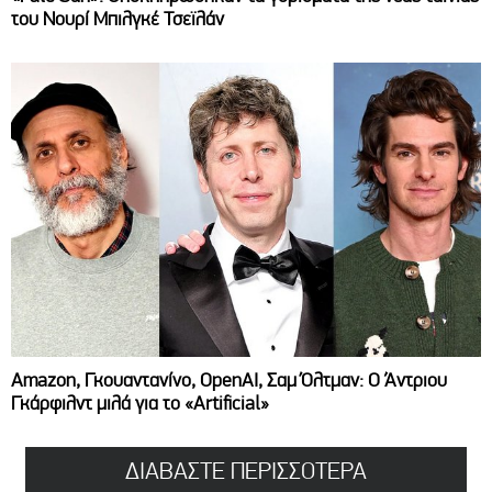
του Νουρί Μπιλγκέ Τσεϊλάν
Amazon, Γκουαντανίνο, OpenAI, Σαμ Όλτμαν: Ο Άντριου
Γκάρφιλντ μιλά για το «Artificial»
ΔΙΑΒΑΣΤΕ ΠΕΡΙΣΣΟΤΕΡΑ