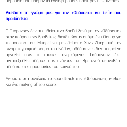
παρουσία που προμηνύει ενδιαφέρουσες ηλεκτρονικές πινελιές.
Διαβάστε τη γνώμη μας για την «Οδύσσεια» και δείτε που
προβάλλεται.
Ο Γκόρανσον δεν αποκλείεται να βρεθεί ξανά με την «Οδύσσεια»
στην κούρσα των βραβείων, διεκδικώντας ακόμη ένα Όσκαρ για
τη μουσική του. Μπορεί να μας λείπει ο Χανς Ζίμερ από τον
κινηματογραφικό κόσμο του Νόλαν, αλλά κανείς δεν μπορεί να
αρνηθεί πως ο ταχέως ανερχόμενος Γκόρανσον έχει
ανταπεξέλθει πλήρως στις ανάγκες του Βρετανού σκηνοθέτη
αλλά και στις προσδοκίες του κοινού του.
Ακούστε στη συνέχεια το soundtrack της «Οδύσσειας», καθως
και ένα making of του score.