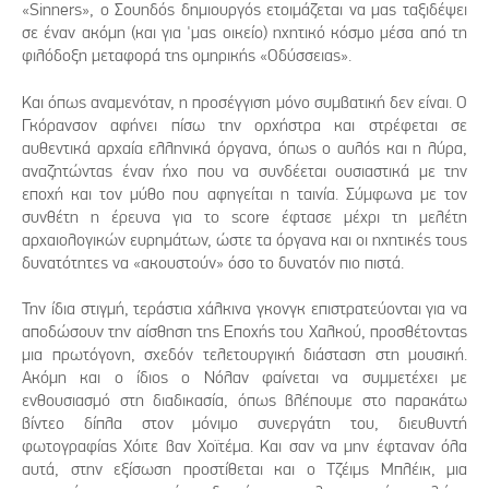
«Sinners», ο Σουηδός δημιουργός ετοιμάζεται να μας ταξιδέψει
σε έναν ακόμη (και για 'μας οικείο) ηχητικό κόσμο μέσα από τη
φιλόδοξη μεταφορά της ομηρικής «Οδύσσειας».
Και όπως αναμενόταν, η προσέγγιση μόνο συμβατική δεν είναι. Ο
Γκόρανσον αφήνει πίσω την ορχήστρα και στρέφεται σε
αυθεντικά αρχαία ελληνικά όργανα, όπως ο αυλός και η λύρα,
αναζητώντας έναν ήχο που να συνδέεται ουσιαστικά με την
εποχή και τον μύθο που αφηγείται η ταινία. Σύμφωνα με τον
συνθέτη η έρευνα για το score έφτασε μέχρι τη μελέτη
αρχαιολογικών ευρημάτων, ώστε τα όργανα και οι ηχητικές τους
δυνατότητες να «ακουστούν» όσο το δυνατόν πιο πιστά.
Την ίδια στιγμή, τεράστια χάλκινα γκονγκ επιστρατεύονται για να
αποδώσουν την αίσθηση της Εποχής του Χαλκού, προσθέτοντας
μια πρωτόγονη, σχεδόν τελετουργική διάσταση στη μουσική.
Ακόμη και ο ίδιος ο Νόλαν φαίνεται να συμμετέχει με
ενθουσιασμό στη διαδικασία, όπως βλέπουμε στο παρακάτω
βίντεο δίπλα στον μόνιμο συνεργάτη του, διευθυντή
φωτογραφίας Χόιτε βαν Χοϊτέμα. Και σαν να μην έφταναν όλα
αυτά, στην εξίσωση προστίθεται και ο Τζέιμς Μπλέικ, μια