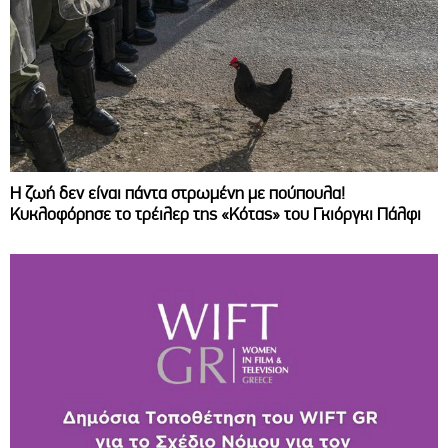
Η ζωή δεν είναι πάντα στρωμένη με πούπουλα!
Κυκλοφόρησε το τρέιλερ της «Κότας» του Γκιόργκι Πάλφι