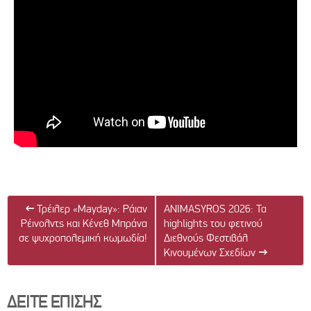
←
Τρέιλερ «Mayday»: Ράιαν
ANIMASYROS 2026: Τα
Ρέινολντς και Κένεθ Μπράνα
highlights του φετινού
σε ψυχροπολεμική κωμωδία!
Διεθνούς Φεστιβάλ
Κινουμένων Σχεδίων
→
ΔΕΙΤΕ ΕΠΙΣΗΣ