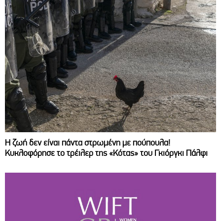
Η ζωή δεν είναι πάντα στρωμένη με πούπουλα!
Κυκλοφόρησε το τρέιλερ της «Κότας» του Γκιόργκι Πάλφι