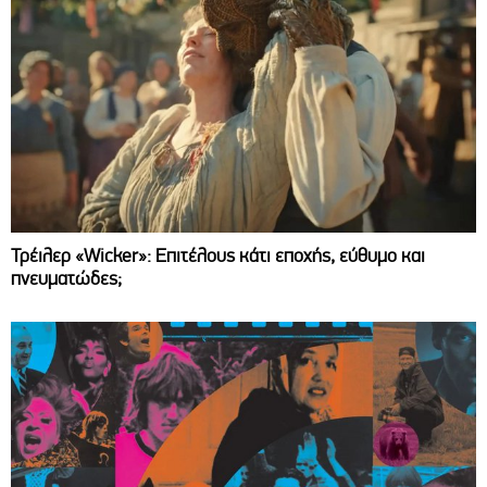
Τρέιλερ «Wicker»: Επιτέλους κάτι εποχής, εύθυμο και
πνευματώδες;