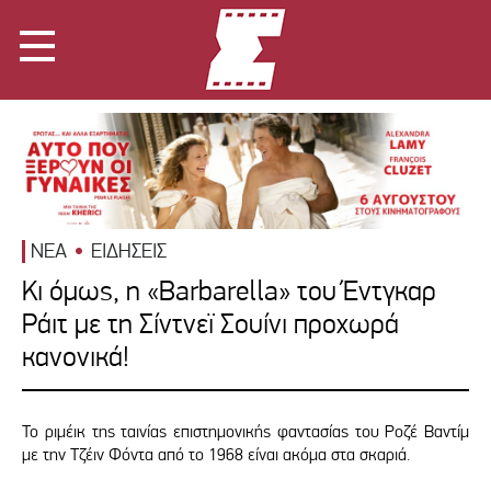
ΝΕΑ
ΕΙΔΗΣΕΙΣ
Κι όμως, η «Barbarella» του Έντγκαρ
Ράιτ με τη Σίντνεϊ Σουίνι προχωρά
κανονικά!
Το ριμέικ της ταινίας επιστημονικής φαντασίας του Ροζέ Βαντίμ
με την Τζέιν Φόντα από το 1968 είναι ακόμα στα σκαριά.