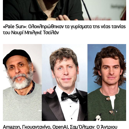
«Pale Sun»: Ολοκληρώθηκαν τα γυρίσματα της νέας ταινίας
του Νουρί Μπιλγκέ Τσεϊλάν
Amazon, Γκουαντανίνο, OpenAI, Σαμ Όλτμαν: Ο Άντριου