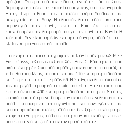
πρότζεκτ. Ύστερα από την είδηση, εντούτοις, ότι η Σουίνι
δημιούργησε τη δική της εταιρεία παραγωγής, υπό την ονομασία
Honey Trap, μάθαμε πως το σχέδιο ακόμα δουλεύεται σε
συνεργασία με τη Sony. Η ηθοποιός θα επιτελέσει και χρέη
παραγωγού στην ταινία, ενώ ο Ράιτ έχει εκφράσει
επανειλημμένα τον θαυμασμό του για την ταινία του Βαντίμ. Η
τελευταία δεν είναι ακριβώς ένα αριστούργημα, αλλά έχει cult
status και μια γοητευτική campίλα.
Το σενάριο του ριμέικ υπογράφουν οι Τζέιν Γκόλντμαν («X-Men:
First Class», «Kingsman») και Χάνι Ρος. Ο Ράιτ έρχεται από
ακόμα ένα ριμέικ (όχι καλό σημάδι για την καριέρα του αυτό), το
«The Running Man», το οποίο κόστισε 110 εκατομμύρια δολάρια
και έφερε στο box-office μόλις 69. Η Σουίνι, αντίθετα, έχει πίσω
της τη μεγάλη εμπορική επιτυχία του «The Housemaid», που
έφερε πάνω από 400 εκατομμύρια δολάρια στα ταμεία. Θα ήταν,
φυσικά, προτιμότερο να δούμε τον αγαπητό σκηνοθέτη και την
πολλά υποσχόμενη πρωταγωνίστρια να συνεργάζονται σε
κάποιο πρωτότυπο σχέδιο, αλλά ποτέ δεν ξέρεις τι νέο μπορεί
να φέρει ένα ριμέικ, άλλωστε υπάρχουν και ανάλογες ταινίες
που έφτασαν ή και ξεπέρασαν τον προκάτοχό τους.